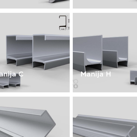
utoadhesivo J |
Autoadhesivo R
DHJ
ADHR
anija C
Manija H
anija C
Manija H