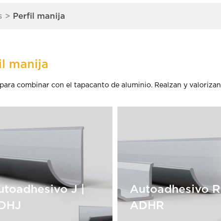
s
>
Perfil manija
il manija
 para combinar con el tapacanto de aluminio. Realzan y valorizan
utoadhesivo J |
Autoadhesivo R
DHJ
ADHR