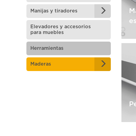
M
Manijas y tiradores
e
Elevadores y accesorios
para muebles
Herramientas
M
e
Maderas
Pe