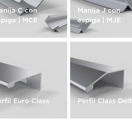
anija C con
Manija J con
spiga | MCE
espiga | MJE
anija C con
Manija J con
spiga | MCE
espiga | MJE
rfil Euro Class
Perfil Class Del