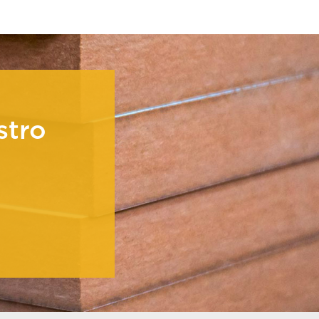
Sistema de manija
ta
oculta Gola
stro