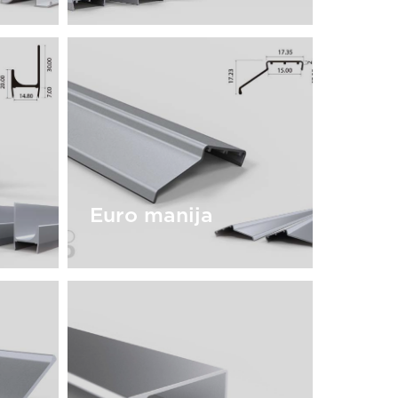
 |
Manija J
Euro manija
Euro manija