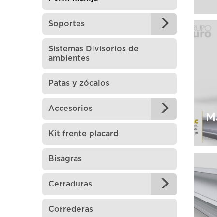
Soportes
A
Sistemas Divisorios de
A
ambientes
Patas y zócalos
Accesorios
M
Kit frente placard
Bisagras
Cerraduras
M
Correderas