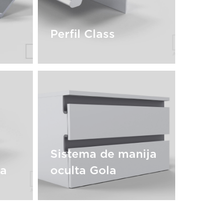
Perfil Class
Perfil Class
Sistema de manija
ta
oculta Gola