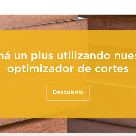
rfil Euro Class
Perfil Class Del
má un
plus
utilizando nue
optimizador de cortes
Descubrilo