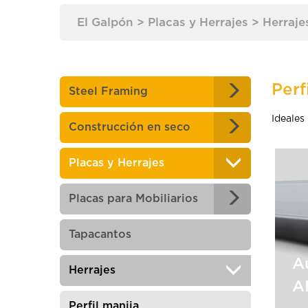
El Galpón
>
Placas y Herrajes
>
Herraje
Perf
Steel Framing
Ideales
Construcción en seco
Placas y Herrajes
Placas para Mobiliarios
Tapacantos
A
Herrajes
A
Perfil manija