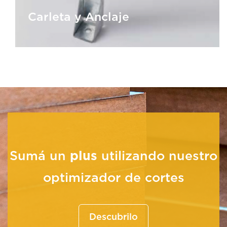
Carleta y Anclaje
Carleta y Anclaje
Sumá un
plus
utilizando nuestro
optimizador de cortes
Descubrilo