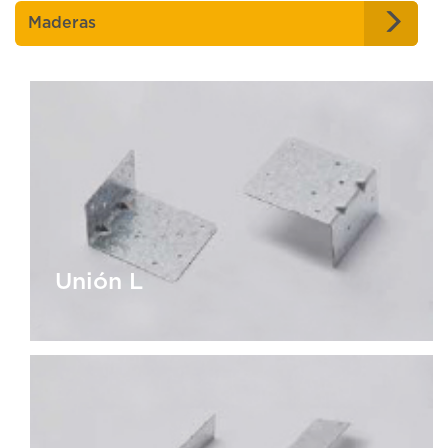
Maderas
Unión L
Unión L