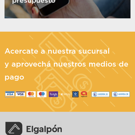
presupuesto
Acercate a nuestra sucursal
y aprovechá nuestros medios de
pago