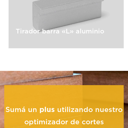
Tirador barra «L» aluminio
Tirador barra «L» aluminio
Sumá un
plus
utilizando nuestro
optimizador de cortes