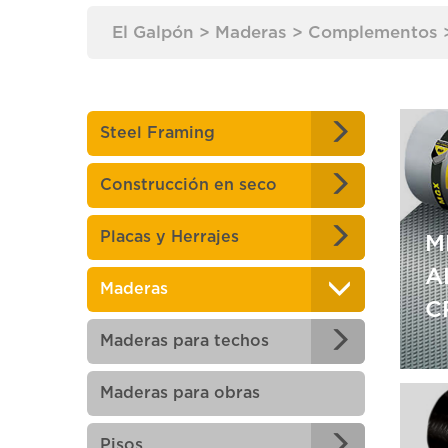
El Galpón
>
Maderas
>
Complementos
Steel Framing
Construcción en seco
Placas y Herrajes
M
A
Maderas
C
Maderas para techos
M
Maderas para obras
A
Pisos