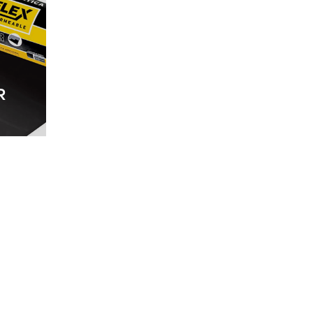
MEGALUM
R
R