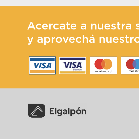
Acercate a nuestra 
y aprovechá nuestr