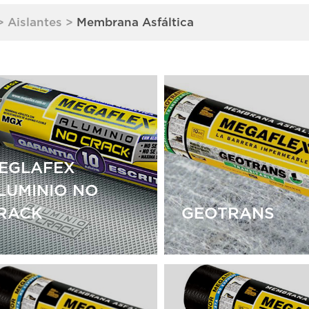
>
Aislantes
>
Membrana Asfáltica
EGLAFEX
LUMINIO NO
RACK
GEOTRANS
EGLAFEX
LUMINIO NO