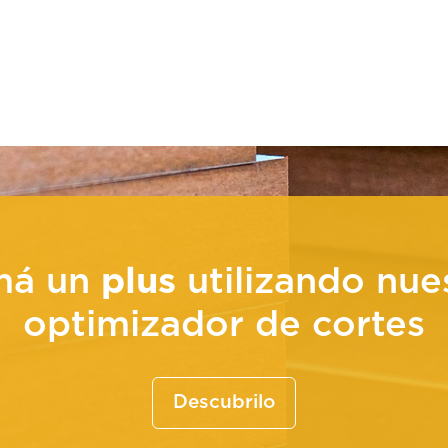
má un
plus
utilizando nue
optimizador de cortes
Descubrilo