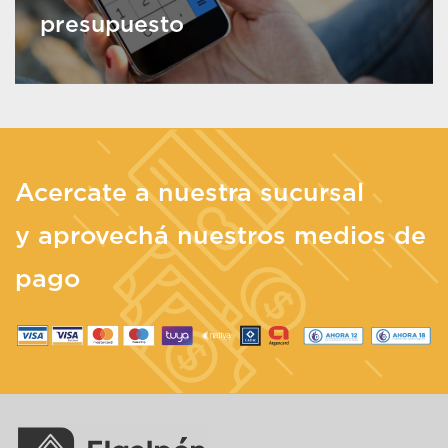
presupuesto
Acercate a nuestra sucursal
y aprovechá nuestros medios de
pago