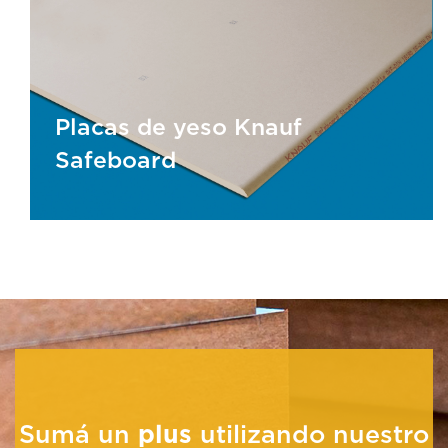
Placa Impact
Placas de yeso Knauf
Safeboard
Placas de yeso Knauf
Safeboard
Sumá un
plus
utilizando nuestro