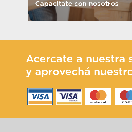
Capacitate con nosotros
Acercate a nuestra 
y aprovechá nuestr