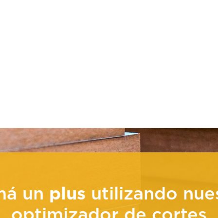
adera
Molduras Atenn
má un
plus
utilizando nue
optimizador de cortes