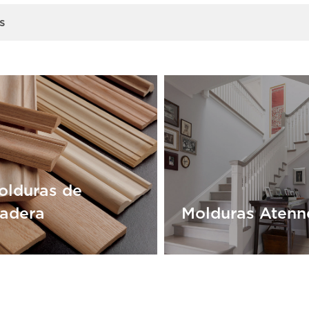
s
olduras de
adera
Molduras Atenn
olduras de