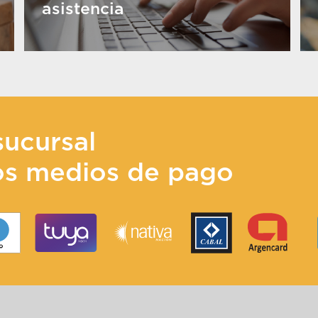
asistencia
sucursal
os medios de pago