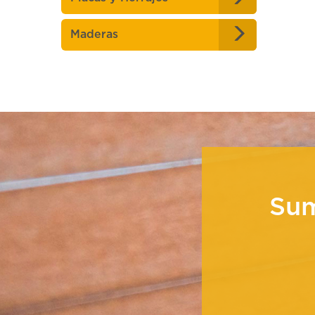
/
Maderas
Su