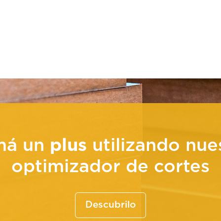
 PGU
má un
plus
utilizando nue
optimizador de cortes
Descubrilo