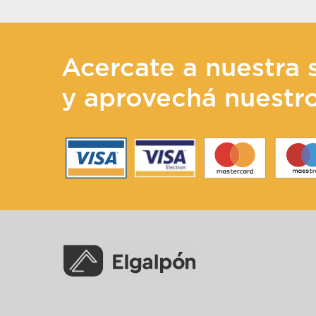
Acercate a nuestra 
y aprovechá nuestr