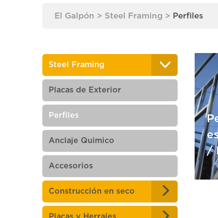
El Galpón
>
Steel Framing
>
Perfiles
Steel Framing
Placas de Exterior
Perfiles
Pe
e
Anclaje Quimico
/
Accesorios
Pe
Construcción en seco
e
Placas y Herrajes