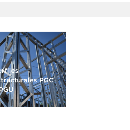
rfiles
structurales PGC
 PGU
rfiles
structurales PGC