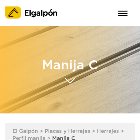
Manija C
El Galpón
>
Placas y Herrajes
>
Herrajes
>
Perfil manija
>
Manija C