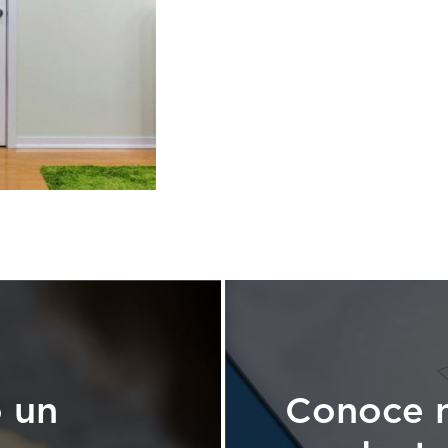
 un
Conoce n