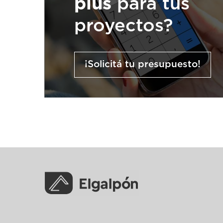
plus
para tus
proyectos?
¡Solicitá tu presupuesto!