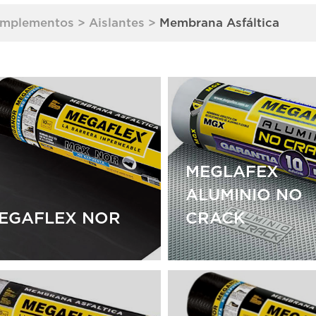
mplementos
>
Aislantes
>
Membrana Asfáltica
MEGLAFEX
ALUMINIO NO
EGAFLEX NOR
CRACK
MEGLAFEX
ALUMINIO NO