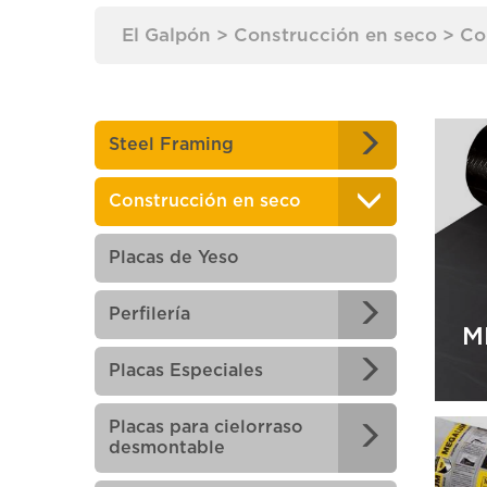
El Galpón
>
Construcción en seco
>
Co
Steel Framing
Construcción en seco
Placas de Yeso
Perfilería
M
Placas Especiales
Placas para cielorraso
desmontable