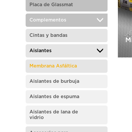
M
Placa de Glassmat
Complementos
Cintas y bandas
M
Aislantes
Membrana Asfáltica
Aislantes de burbuja
M
Aislantes de espuma
Aislantes de lana de
vidrio