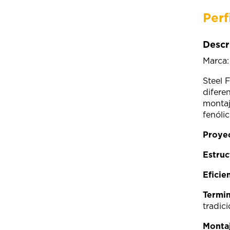
Perf
Descr
Marca
Steel 
difere
montaj
fenólic
Proye
Estruc
Eficie
Termin
tradici
Montaj