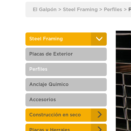
El Galpón
>
Steel Framing
>
Perfiles
>
P
Steel Framing
Placas de Exterior
Perfiles
Anclaje Quimico
Accesorios
Construcción en seco
Placas y Herrajes