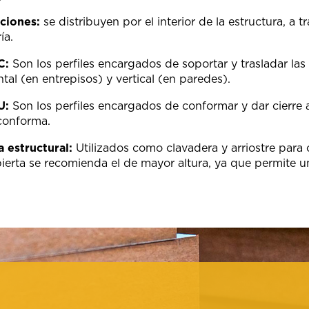
aciones:
se distribuyen por el interior de la estructura, a t
ía.
 C:
Son los per­files encargados de soportar y trasladar la
tal (en entrepisos) y vertical (en paredes).
 U:
Son los perfi­les encargados de conformar y dar cierre a
conforma.
estructural:
Utilizados como clavadera y arriostre para 
ierta se recomienda el de mayor altura, ya que permite un