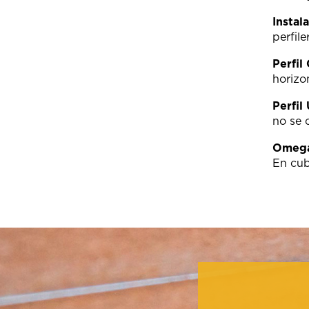
Instal
perfiler
Perfil
horizon
Perfil
no se 
Omega 
En cub