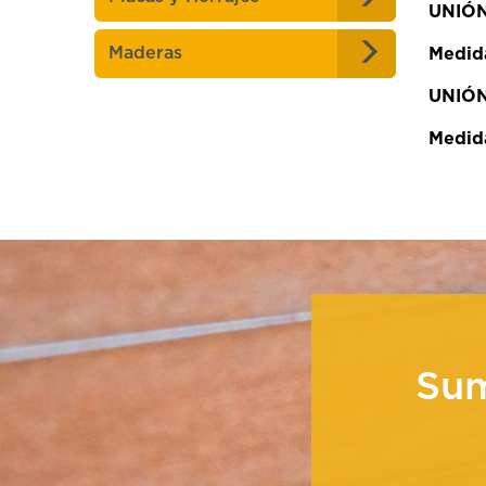
UNIÓN
Maderas
Medid
UNIÓ
Medid
Su