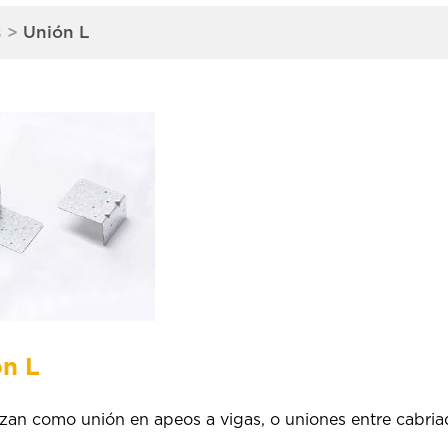
s
>
Unión L
n L
lizan como unión en apeos a vigas, o uniones entre cabria