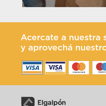
Acercate a nuestra 
y aprovechá nuestr