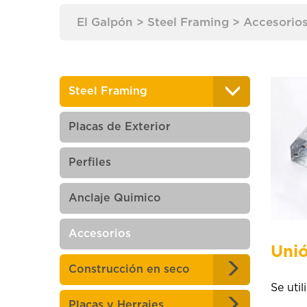
El Galpón
>
Steel Framing
>
Accesorio
Steel Framing
Placas de Exterior
Perfiles
Anclaje Quimico
Accesorios
Unió
Construcción en seco
Se uti
Placas y Herrajes