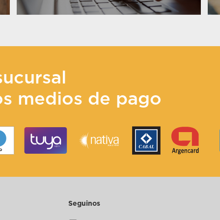
sucursal
os medios de pago
Seguinos