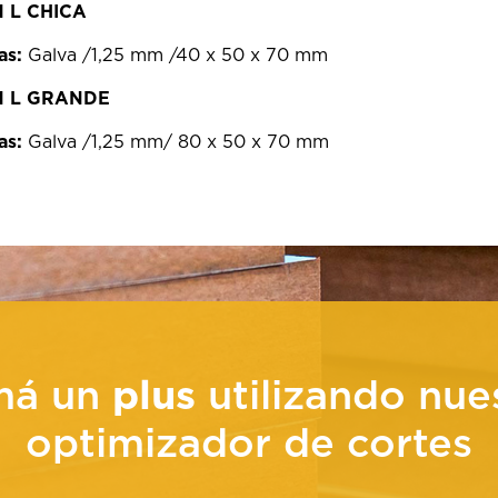
 L CHICA
as:
Galva /1,25 mm /40 x 50 x 70 mm
N L GRANDE
as:
Galva /1,25 mm/ 80 x 50 x 70 mm
má un
plus
utilizando nue
optimizador de cortes