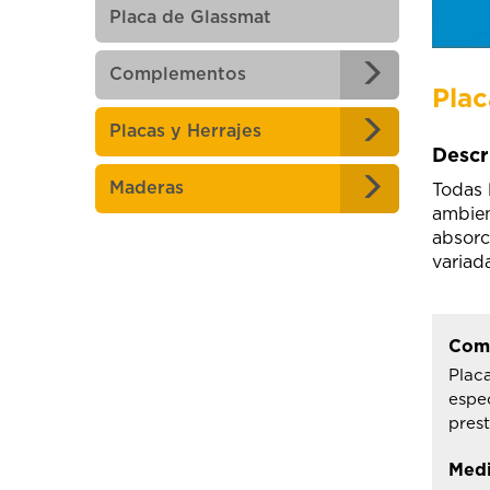
Placa de Glassmat
Complementos
Pla
Placas y Herrajes
Descr
Maderas
Todas 
ambien
absorc
variad
Com
Plac
espe
pres
Med