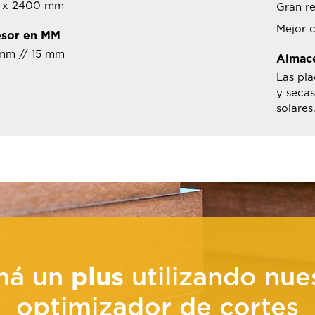
 x 2400 mm
Gran re
Mejor 
sor en MM
 mm // 15 mm
Almac
Las pla
y secas
solares
má un
plus
utilizando nue
optimizador de cortes