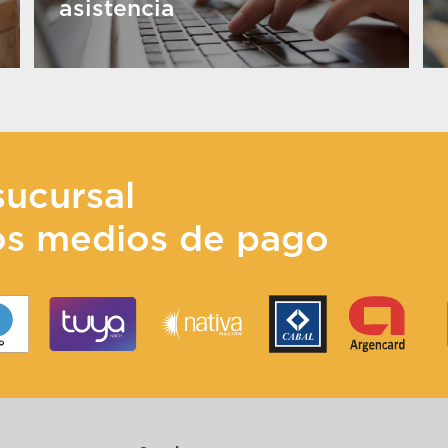
asistencia
sucursal
os medios de pago