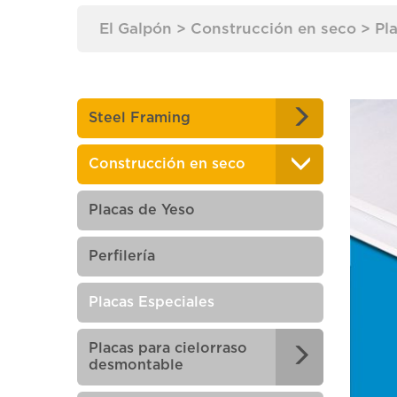
El Galpón
>
Construcción en seco
>
Pl
Steel Framing
Construcción en seco
Placas de Yeso
Perfilería
Placas Especiales
Placas para cielorraso
desmontable