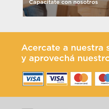
Capacitate con nosotros
Acercate a nuestra 
y aprovechá nuestr