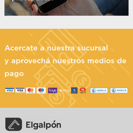
Acercate a nuestra sucursal
y aprovechá nuestros medios de
pago