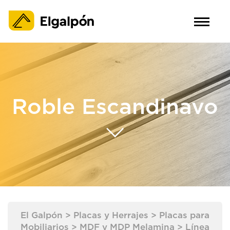
Roble Escandinavo
El Galpón
>
Placas y Herrajes
>
Placas para
Mobiliarios
>
MDF y MDP Melamina
>
Línea