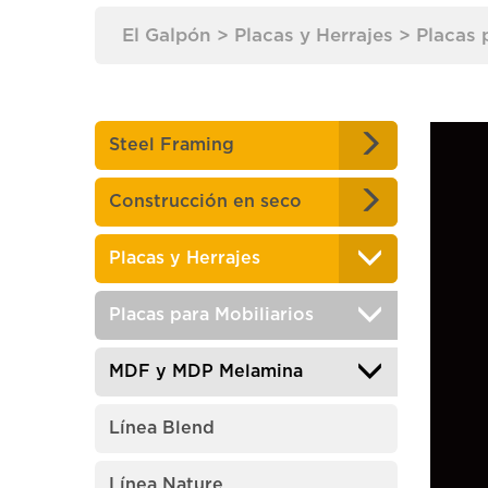
El Galpón
>
Placas y Herrajes
>
Placas 
Steel Framing
Construcción en seco
Placas y Herrajes
Placas para Mobiliarios
MDF y MDP Melamina
Línea Blend
Línea Nature