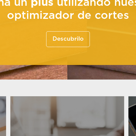
má un
plus
utilizando nue
optimizador de cortes
Descubrilo