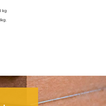
8 kg
8kg.