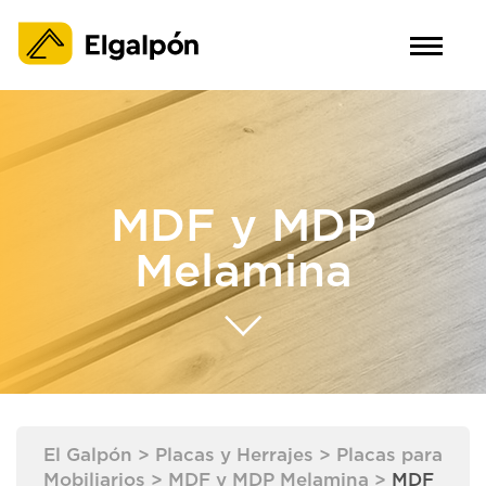
MDF y MDP
Melamina
El Galpón
>
Placas y Herrajes
>
Placas para
Mobiliarios
>
MDF y MDP Melamina
>
MDF