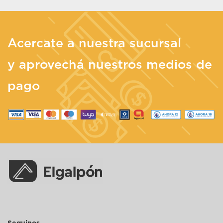
Acercate a nuestra sucursal
y aprovechá nuestros medios de
pago