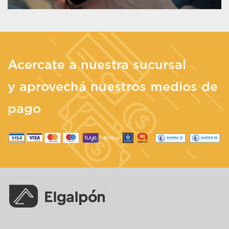
Acercate a nuestra sucursal
y aprovechá nuestros medios de
pago