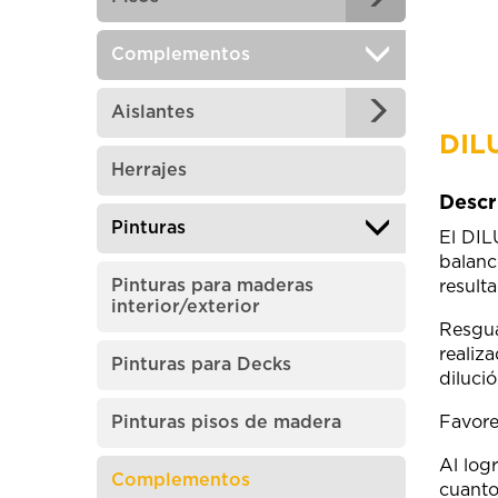
Complementos
Aislantes
DIL
Herrajes
Descr
Pinturas
El DIL
balanc
Pinturas para maderas
result
interior/exterior
Resgua
realiz
Pinturas para Decks
diluci
Pinturas pisos de madera
Favore
Al log
Complementos
cuanto