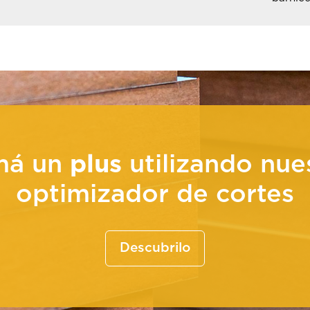
má un
plus
utilizando nue
optimizador de cortes
Descubrilo