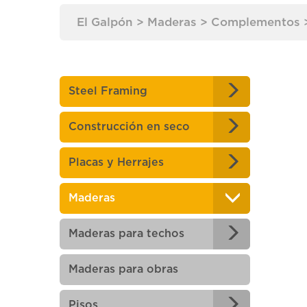
El Galpón
>
Maderas
>
Complementos
Steel Framing
Construcción en seco
Placas y Herrajes
Maderas
Maderas para techos
Maderas para obras
Pisos