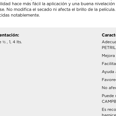
ilidad hace más fácil la aplicación y una buena nivelación
se. No modifica el secado ni afecta el brillo de la pelícu
cidas notablemente.
entación:
Caract
 ½ , 1, 4 lts.
Adecua
PETRIL
Mejora 
Facilita
Ayuda a
Favorec
No afec
Puede 
CAMPB
Es rec
barnice