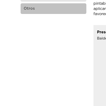
pintab
Otros
aplicar
favore
Pres
Balde