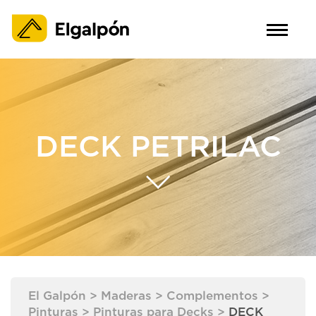
DECK PETRILAC
El Galpón
>
Maderas
>
Complementos
>
Pinturas
>
Pinturas para Decks
>
DECK