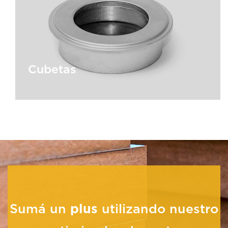
Cubetas
Cubetas
Sumá un
plus
utilizando nuestro