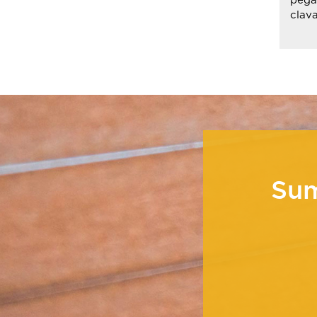
pega
clava
Su