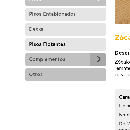
Pisos Entablonados
Decks
Zóca
Pisos Flotantes
Descr
Complementos
Zócalo
remate
Otros
para c
Cara
Livia
No n
De fá