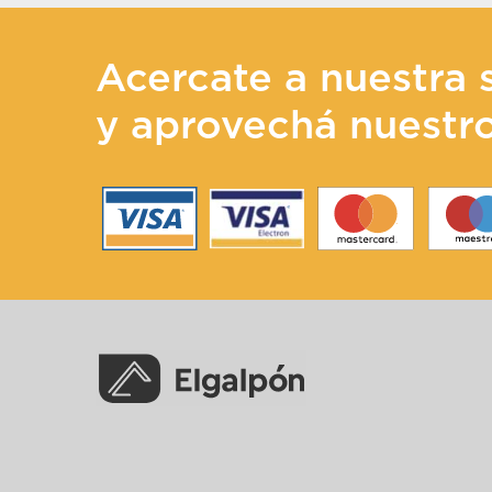
Acercate a nuestra 
y aprovechá nuestr