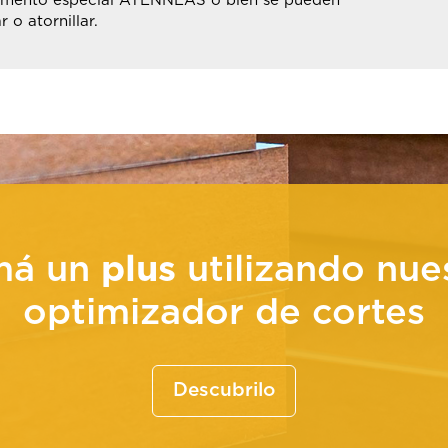
mento especial ATENNEAS o bien se pueden
r o atornillar.
má un
plus
utilizando nue
optimizador de cortes
Descubrilo