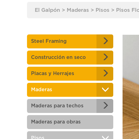
El Galpón
>
Maderas
>
Pisos
>
Pisos Fl
Steel Framing
Construcción en seco
Placas y Herrajes
Maderas
Maderas para techos
Maderas para obras
Pisos