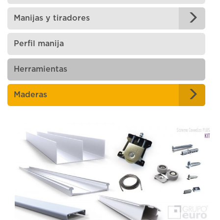
Manijas y tiradores
Perfil manija
Herramientas
Maderas