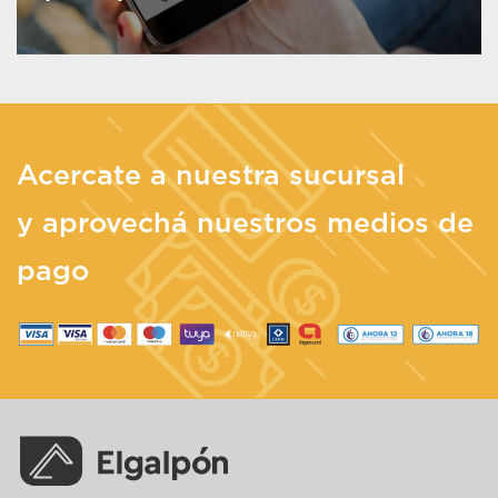
Acercate a nuestra sucursal
y aprovechá nuestros medios de
pago