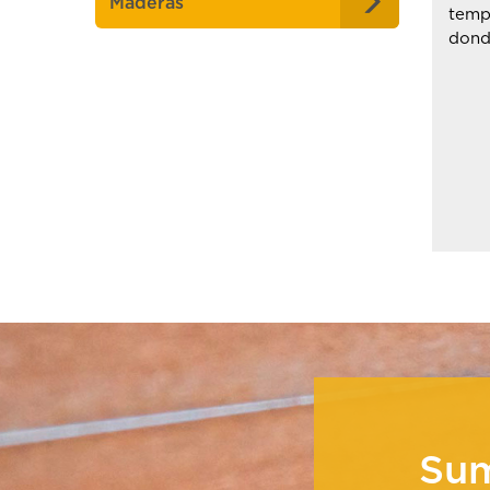
Maderas
tempe
dond
Su