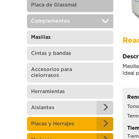
Placa de Glassmat
Complementos
Masillas
Read
Cintas y bandas
Descr
Masilla
Accesorios para
Ideal 
cielorrasos
Herramientas
Rend
Toma
Aislantes
Term
Placas y Herrajes
Tiem
Tiem