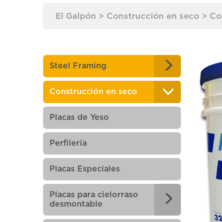
El Galpón
>
Construcción en seco
>
Co
Steel Framing
Construcción en seco
Placas de Yeso
Perfilería
Placas Especiales
Placas para cielorraso
desmontable