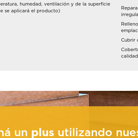
ratura, humedad, ventilación y de la superficie
Repara
e se aplicará el producto)
irregul
Relleno
emplac
Cubrir 
Cobertu
calida
má un
plus
utilizando nue