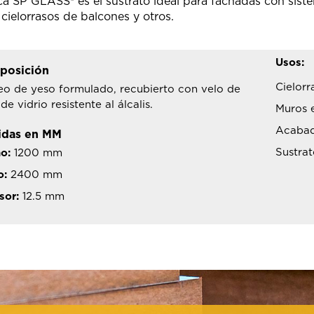
ca SP GLASS® es el sustrato ideal para fachadas con sist
 cielorrasos de balcones y otros.
Usos:
posición
Cielorr
eo de yeso formulado, recubierto con velo de
 de vidrio resistente al álcalis.
Muros e
Acabado
idas en MM
Sustrat
o:
1200 mm
o:
2400 mm
sor:
12.5 mm