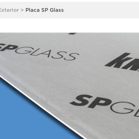
Exterior
>
Placa SP Glass