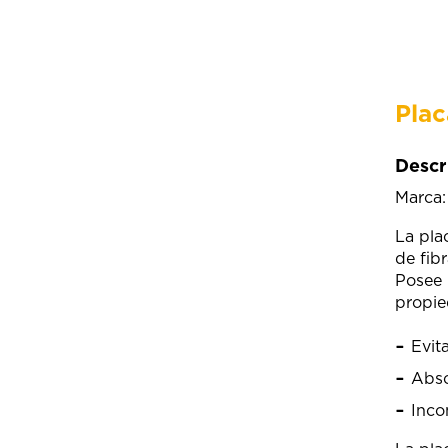
Plac
Descr
Marca
La pla
de fibr
Posee 
propie
Evit
Abso
Inco