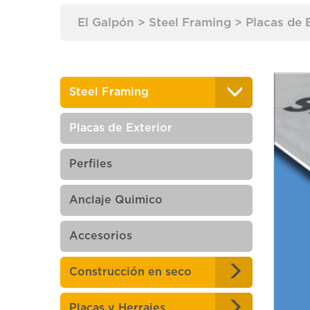
El Galpón
>
Steel Framing
>
Placas de 
Steel Framing
Placas de Exterior
Perfiles
Anclaje Quimico
Accesorios
Construcción en seco
Placas y Herrajes