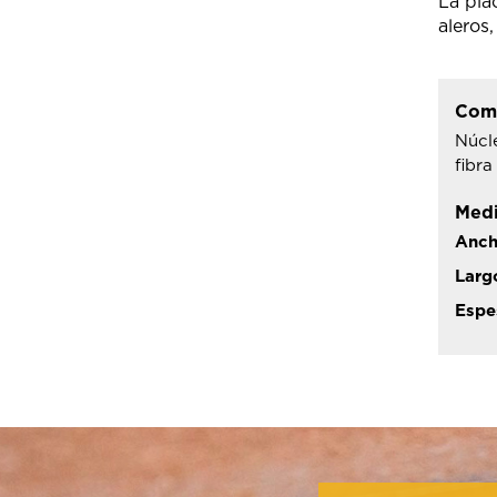
La pla
aleros,
Com
Núcl
fibra
Med
Anch
Larg
Espe