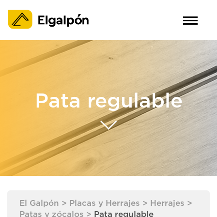
Pata regulable
El Galpón
>
Placas y Herrajes
>
Herrajes
>
Patas y zócalos
>
Pata regulable