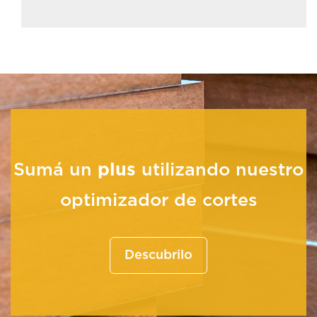
Sumá un
plus
utilizando nuestro
optimizador de cortes
Descubrilo