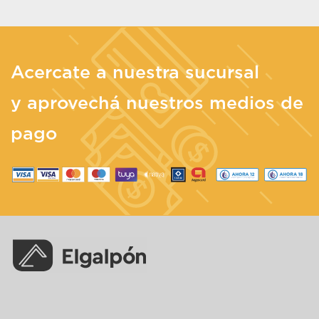
Acercate a nuestra sucursal
y aprovechá nuestros medios de
pago