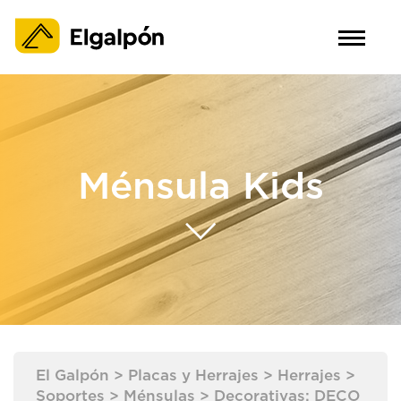
Ménsula Kids
El Galpón
>
Placas y Herrajes
>
Herrajes
>
Soportes
>
Ménsulas
>
Decorativas: DECO