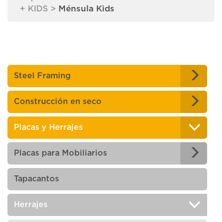
+ KIDS
>
Ménsula Kids
Steel Framing
Construcción en seco
Placas y Herrajes
Placas para Mobiliarios
Tapacantos
Herrajes