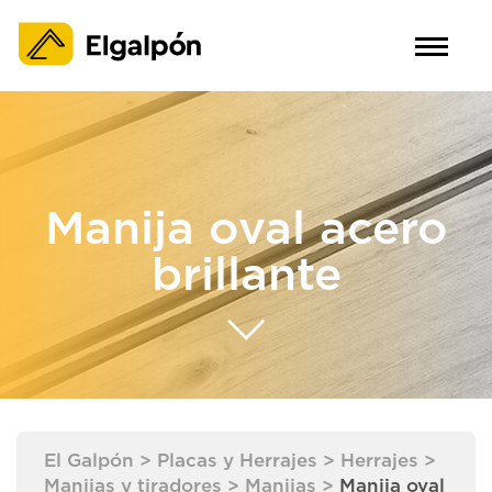
Manija oval acero
brillante
El Galpón
>
Placas y Herrajes
>
Herrajes
>
Manijas y tiradores
>
Manijas
>
Manija oval