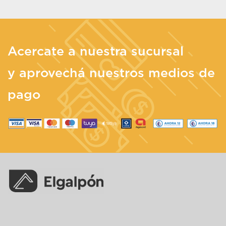
Acercate a nuestra sucursal
y aprovechá nuestros medios de
pago