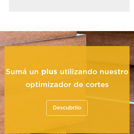
Sumá un
plus
utilizando nuestro
optimizador de cortes
Descubrilo