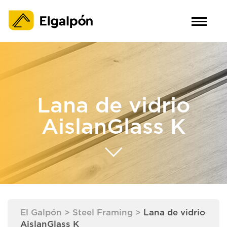
Lana de vidrio
AislanGlass K
El Galpón
>
Steel Framing
>
Lana de vidrio
AislanGlass K