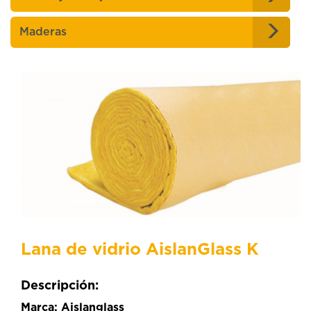
Maderas
Lana de vidrio AislanGlass K
Descripción:
Marca: Aislanglass