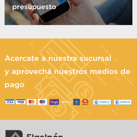
presupuesto
Acercate a nuestra sucursal
y aprovechá nuestros medios de
pago