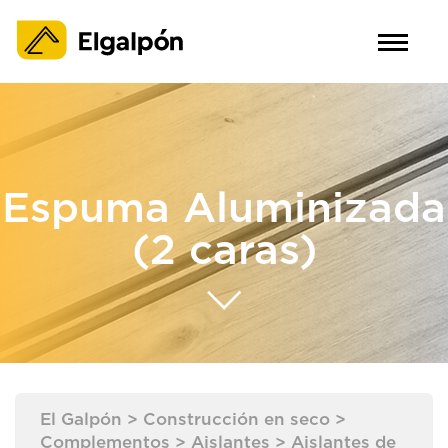
Espuma Aluminizada
(2 caras)
El Galpón
>
Construcción en seco
>
Complementos
>
Aislantes
>
Aislantes de