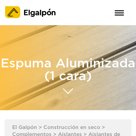
Espuma Aluminizada
(1 cara)
El Galpón
>
Construcción en seco
>
Complementos
>
Aislantes
>
Aislantes de