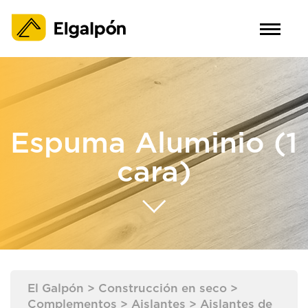
Espuma Aluminio (1
cara)
El Galpón
>
Construcción en seco
>
Complementos
>
Aislantes
>
Aislantes de