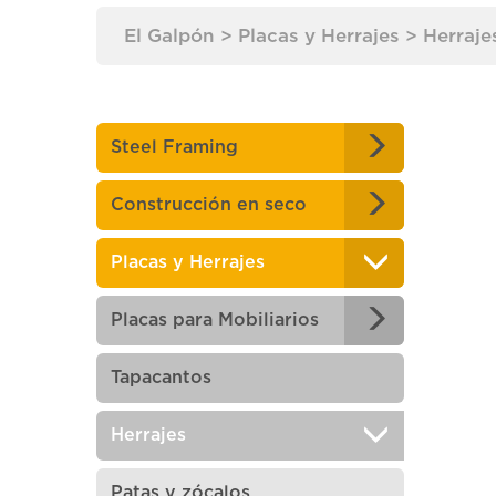
El Galpón
>
Placas y Herrajes
>
Herraje
Steel Framing
Construcción en seco
Placas y Herrajes
Placas para Mobiliarios
Tapacantos
Herrajes
Patas y zócalos