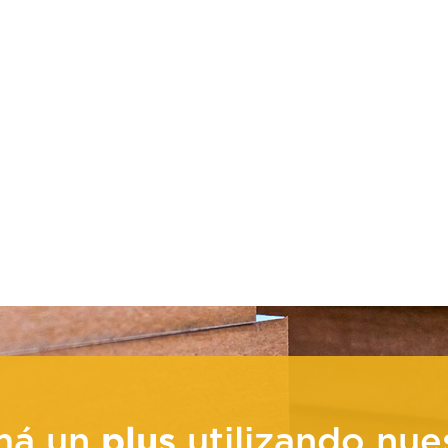
má un
plus
utilizando nue