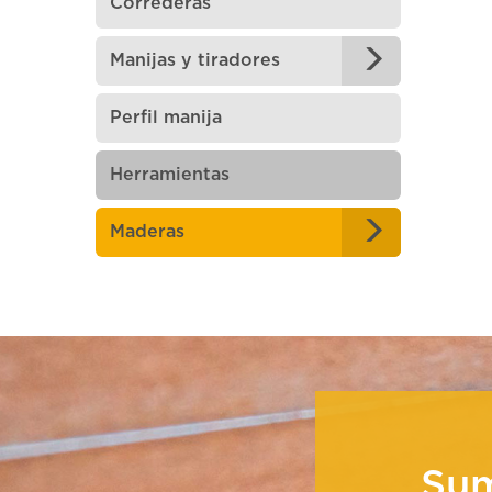
Correderas
Manijas y tiradores
Perfil manija
Herramientas
Maderas
Su