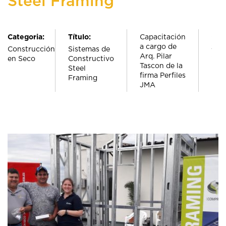
Steel Framing
Categoria:
Título:
Capacitación
Oct
a cargo de
201
Construcción
Sistemas de
Arq. Pilar
Corr
en Seco
Constructivo
Tascon de la
For
Steel
firma Perfiles
Framing
JMA