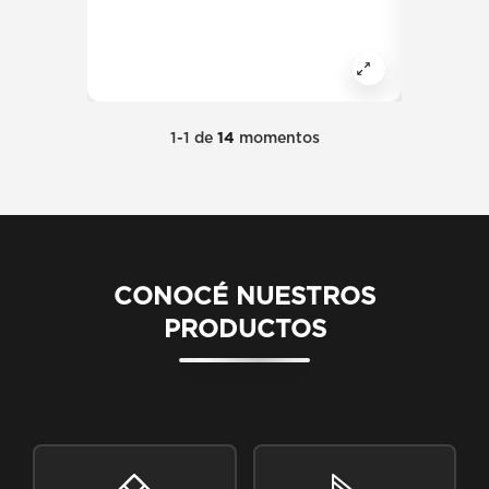
mantenemos hoy.
garantizar
servicio.
1-1
de
14
momentos
CONOCÉ NUESTROS
PRODUCTOS