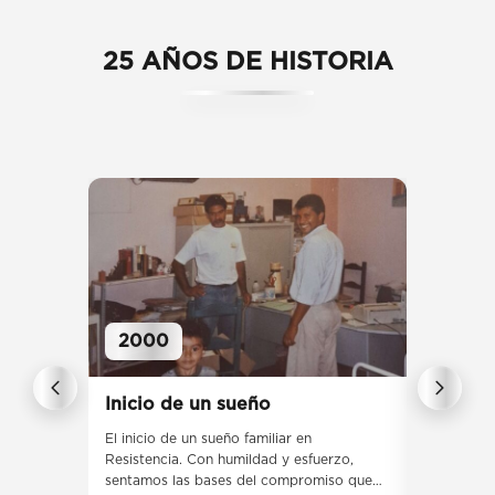
25 AÑOS DE HISTORIA
2000
Inicio de un sueño
Primera
El inicio de un sueño familiar en
Desde nues
Resistencia. Con humildad y esfuerzo,
conocimien
sentamos las bases del compromiso que
clientes ha